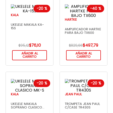
-
20 %
-
40 %
KALA
HARTKE
UKELELE MAKALA KA-
15S
AMPLIFICADOR HARTKE
PARA BAJO TX600
$
76
,
10
$
497
,
79
$
95
,
12
$
829
,
66
AÑADIR AL
AÑADIR AL
CARRITO
CARRITO
-
20 %
-
20 %
KALA
JEAN PAUL
UKELELE MAKALA
TROMPETA JEAN PAUL
SOPRANO CLASICO
C/CASE TR430S
MK-S