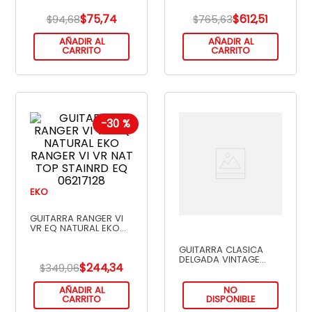
$
75
,
74
$
612
,
51
$
94
,
68
$
765
,
63
AÑADIR AL
AÑADIR AL
CARRITO
CARRITO
-
30 %
EKO
GUITARRA RANGER VI
VR EQ NATURAL EKO
RANGER VI VR NAT TOP
STAINRD EQ 06217128
GUITARRA CLASICA
DELGADA VINTAGE
$
244
,
34
$
349
,
06
STANDBURST
PC13TCEQ450VS
AÑADIR AL
NO
CARRITO
DISPONIBLE