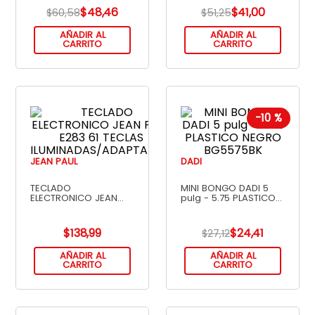
$
48
,
46
$
41
,
00
$
60
,
58
$
51
,
25
AÑADIR AL
AÑADIR AL
CARRITO
CARRITO
-
10 %
JEAN PAUL
DADI
TECLADO
MINI BONGO DADI 5
ELECTRONICO JEAN
pulg - 5.75 PLASTICO
PSX-E283 61 TECLAS
NEGRO BG5575BK
ILUMINADAS/ADAPTADOR
$
138
,
99
$
24
,
41
$
27
,
12
AÑADIR AL
AÑADIR AL
CARRITO
CARRITO