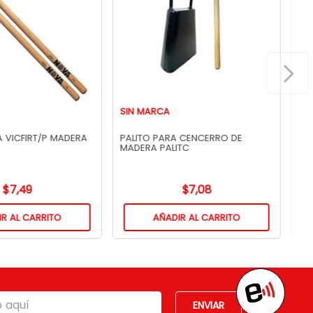
S
SIN MARCA
A VICFIRT/P MADERA
PALITO PARA CENCERRO DE
MADERA PALITC
$
7
,
49
$
7
,
08
R AL CARRITO
AÑADIR AL CARRITO
ENVIAR