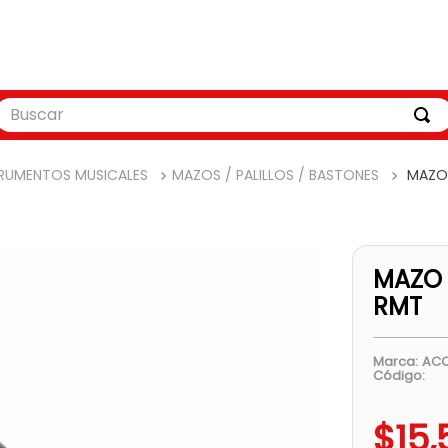
uscar
TRUMENTOS MUSICALES
MAZOS / PALILLOS / BASTONES
MAZO
MAZO 
RMT
ACC
Código
:
$
15
,