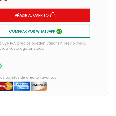
AÑADIR AL CARRITO
COMPRAR POR WHATSAPP
cluye IVA, precios pueden variar sin previo aviso.
álida hasta agotar stock.
us tarjetas de crédito favoritas